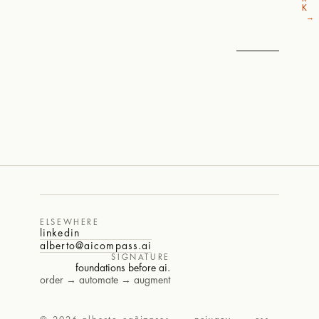
K
→
ELSEWHERE
linkedin
alberto@aicompass.ai
SIGNATURE
foundations before ai.
order → automate → augment